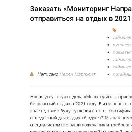
Заказать «Мониторинг Напра
отправиться на отдых в 2021
таймшер
путешес
поехать
таймшер
таймшер
Написано
Нелли Марголит
потаймш
Новая услуга тур.отдела «Мониторинг направ
безопасный отдых в 2021 году. Вы не знаете, 
знаете, какие будут условия (тесты, сертифик
отведенный для отдыха бюджет? Мы вам помож
специалистом все ваши пожелания и требовани
предпочтительных направлений и условий, пр