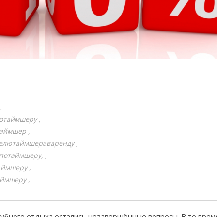
потаймшеру
таймшер
делютаймшераваренду
потаймшеру,
аймшеру
аймшеру
лубного отдыха остались незавершённые вопросы. В то время