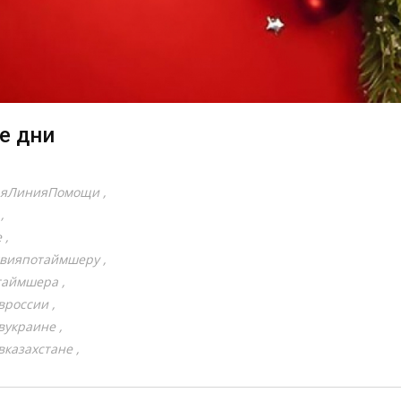
е дни
аяЛинияПомощи
e
твияпотаймшеру
таймшера
вроссии
вукраине
казахстане