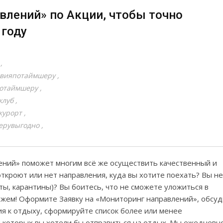
влений» по Акции, чтобы точно
 году
твияпотаймшеру
потаймшеру
клуб
курорт
ерувыгодно
лений» поможет многим всё же осуществить качественный и
откроют или нет направления, куда вы хотите поехать? Вы не
аты, карантины)? Вы боитесь, что не сможете уложиться в
ем! Оформите Заявку на «Мониторинг направлений», обсуд
я к отдыху, сформируйте список более или менее
и которых вы хотели бы отправиться на отдых. Мы ежедневн