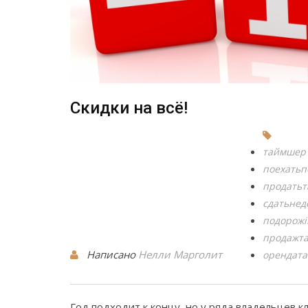
Скидки на всё!
таймшер
поехать
продать
сдатьне
подорожі
продажт
Написано
Нелли Марголит
орендат
Год подходит к концу, но у ряда владельцев к