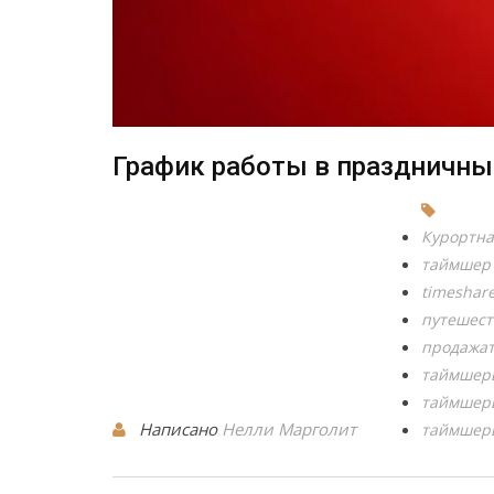
График работы в праздничны
Курортн
таймшер
timeshar
путешес
продажа
таймшер
таймшер
Написано
Нелли Марголит
таймшерв