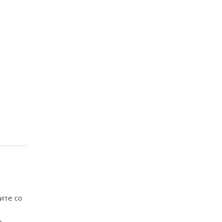
ите со
о