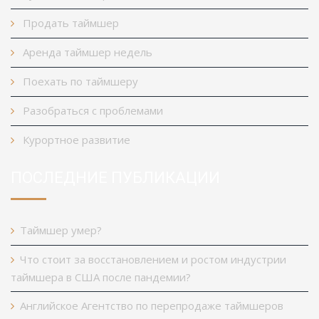
Продать таймшер
Аренда таймшер недель
Поехать по таймшеру
Разобраться с проблемами
Курортное развитие
ПОСЛЕДНИЕ ПУБЛИКАЦИИ
Таймшер умер?
Что стоит за восстановлением и ростом индустрии
таймшера в США после пандемии?
Английское Агентство по перепродаже таймшеров