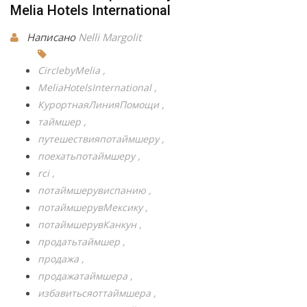
Melia Hotels International
Написано
Nelli Margolit
CirclebyMelia
MeliaHotelsInternational
КурортнаяЛинияПомощи
таймшер
путешествияпотаймшеру
поехатьпотаймшеру
rci
потаймшерувиспанию
потаймшерувМексику
потаймшерувКанкун
продатьтаймшер
продажа
продажатаймшера
избавитьсяоттаймшера