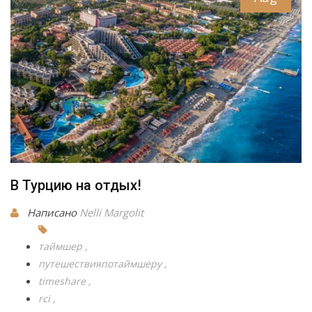
В Турцию на отдых!
Написано
Nelli Margolit
таймшер
путешествияпотаймшеру
timeshare
rci