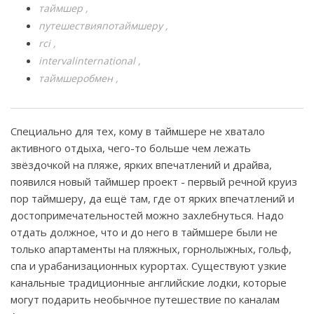
таймшер
путешествияпотаймшеру
rci
intervalinternational
таймшеробмен
Специально для тех, кому в таймшере не хватало
активного отдыха, чего-то больше чем лежать
звёздочкой на пляже, ярких впечатлений и драйва,
появился новый таймшер проект - первый речной круиз
пор таймшеру, да ещё там, где от ярких впечатлений и
достопримечательностей можно захлебнуться. Надо
отдать должное, что и до него в таймшере были не
только апартаменты на пляжных, горнолыжных, гольф,
спа и урабанизационных курортах. Существуют узкие
канальные традиционные английские лодки, которые
могут подарить необычное путешествие по каналам