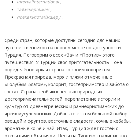
intervalinternational
таймшеробмен
поехатьпотаймшеру
Среди стран, которые доступны сегодня для наших
путешественников на первом месте по доступности
Турция. Поговорим о всех «За» и «Против» этого
путешествия. У Турции своя притягательность – она
определённо яркая страна со своим колоритом.
Прекрасная природа, моря и пляжи отмеченные
«Голубым флагом», колорит, гостеприимство и забота о
гостях. Страна необыкновенных природных
достопримечательностей, переплетение истории и
культур от древнегреческих и раннехристианских до
ярких мусульманских. Добавьте к этом большой выбор
овощей и фруктов, восточные сладости, сочные кебабы,
ароматные кофе и чай. Итак, Турция ждёт гостей с
открытыми объятиями. Цены на Турцию традиционно