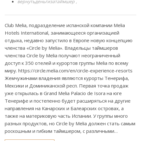
вернутьденьгизатаймшер
Club Melia, подразделение испанской компании Melia
Hotels International, занимающееся организацией
отдыха, недавно запустило в Европе новую концепцию
членства «Circle by Melia». Владельцы таймшеров
членства Circle by Melia получают неограниченный
доступ к 350 отелей и курортов группы Melia по всему
миру. https://circle.melia.com/en/circle-experience-resorts
Жемчужинами владения являются курорты Тенерифа,
Мексики и Доминиканской респ. Первая точка продаж
уже открылась в Grand Melia Palacio de Isora на юге
Тенерифе и постепенно будет расширяться на другие
направления на Канарских и Балеарских островах, а
также на материковую часть Испании. У группы много
разных продуктов, но Circle by Melia должен стать самым
роскошным и гибким таймшером, с различными…