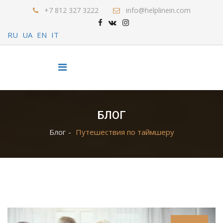
+7 812 327 3222
info@helplinein.com
RU
UA
EN
IT
БЛОГ
Блог
Путешествия по таймшеру