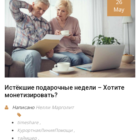
26
May
Истёкшие подарочные недели – Хотите
монетизировать?
Написано
Нелли Марголит
timeshare
КурортнаяЛинияПомощи
таймшер