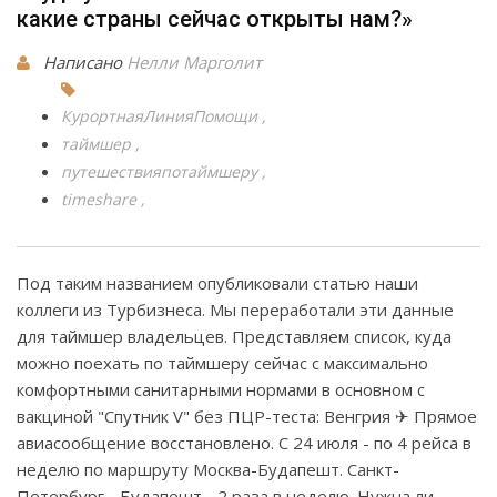
какие страны сейчас открыты нам?»
Написано
Нелли Марголит
КурортнаяЛинияПомощи
таймшер
путешествияпотаймшеру
timeshare
Под таким названием опубликовали статью наши
коллеги из Турбизнеса. Мы переработали эти данные
для таймшер владельцев. Представляем список, куда
можно поехать по таймшеру сейчас с максимально
комфортными санитарными нормами в основном с
вакциной "Спутник V" без ПЦР-теста: Венгрия ✈ Прямое
авиасообщение восстановлено. С 24 июля - по 4 рейса в
неделю по маршруту Москва-Будапешт. Санкт-
Петербург - Будапешт - 2 раза в неделю. Нужна ли