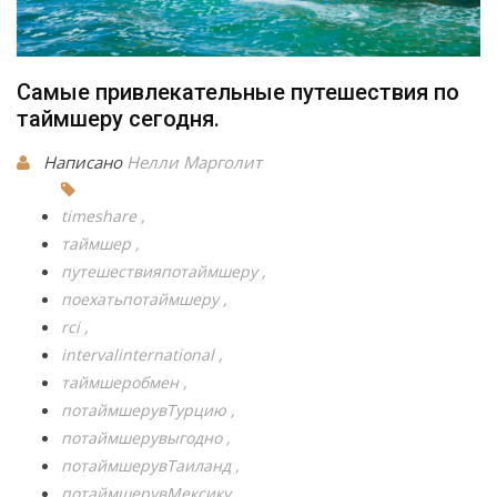
Самые привлекательные путешествия по
таймшеру сегодня.
Написано
Нелли Марголит
timeshare
таймшер
путешествияпотаймшеру
поехатьпотаймшеру
rci
intervalinternational
таймшеробмен
потаймшерувТурцию
потаймшерувыгодно
потаймшерувТаиланд
потаймшерувМексику