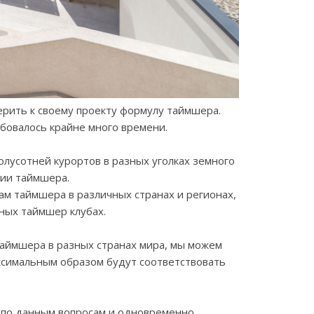
рить к своему проекту формулу таймшера.
бовалось крайне много времени.
лусотней курортов в разных уголках земного
ции таймшера.
ам таймшера в различных странах и регионах,
ных таймшер клубах.
таймшера в разных странах мира, мы можем
ксимальным образом будут соответствовать
 по данным вопросам и одновременно