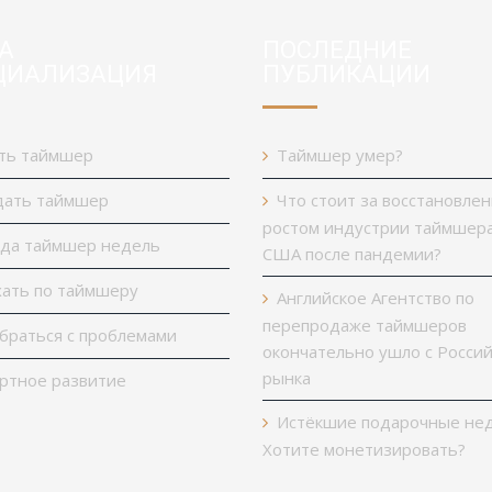
А
ПОСЛЕДНИЕ
ЦИАЛИЗАЦИЯ
ПУБЛИКАЦИИ
ть таймшер
Таймшер умер?
ать таймшер
Что стоит за восстановле
ростом индустрии таймшера
да таймшер недель
США после пандемии?
ать по таймшеру
Английское Агентство по
перепродаже таймшеров
браться с проблемами
окончательно ушло с Россий
рынка
ртное развитие
Истёкшие подарочные нед
Хотите монетизировать?