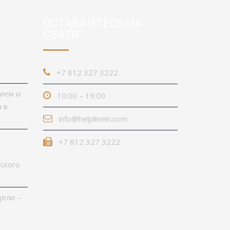
ОСТАВАЙТЕСЬ НА
СВЯЗИ
+7 812 327 3222
нием и
10:00 – 19:00
 в
info@helplinein.com
+7 812 327 3222
ского
ели –