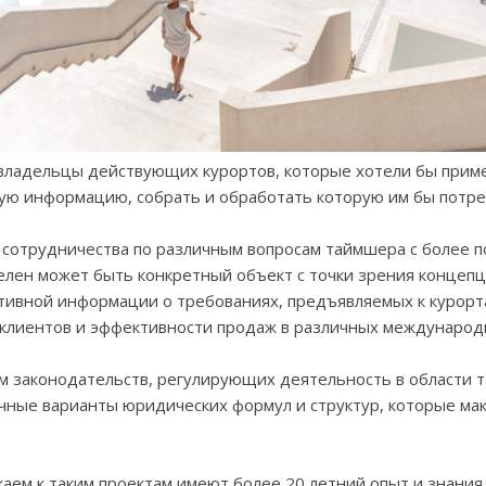
владельцы действующих курортов, которые хотели бы приме
ю информацию, собрать и обработать которую им бы потре
сотрудничества по различным вопросам таймшера с более по
елен может быть конкретный объект с точки зрения концеп
тивной информации о требованиях, предъявляемых к курорт
и клиентов и эффективности продаж в различных международ
м законодательств, регулирующих деятельность в области 
ные варианты юридических формул и структур, которые ма
ем к таким проектам имеют более 20 летний опыт и знания