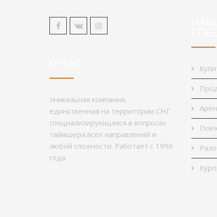
НАШ
СПЕ
О НАС
Купи
Прод
Уникальная компания,
Арен
единственная на территории СНГ
специализирующаяся в вопросах
Поех
таймшера всех направлений и
любой сложности. Работает с 1996
Разо
года.
Куро