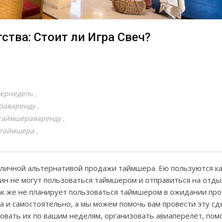
ства: Стоит ли Игра Свеч?
ернедель
раваренду
таймшераваренду
ттаймшера
тличной альтернативой продажи таймшера. Ею пользуются ка
ин не могут пользоваться таймшером и отправиться на отдых
так же не планирует пользоваться таймшером в ожидании пр
 и самостоятельно, а мы можем помочь вам провести эту сд
овать их по вашим неделям, организовать авиаперелёт, пом