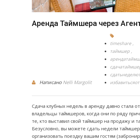
Аренда Таймшера через Агент
timeshare
таймшер
арендатаймш
сдачатаймше
сдатьнеделю
Написано
Nelli Margolit
избавитьсяо
Сдача клубных недель в аренду давно стала о
владельцы таймшеров, когда они по ряду прич
те, кто выставил свой таймшер на продажу и 
Безусловно, вы можете сдать недели таймшера
организовать поездку вашим гостям (забронир