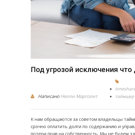
Под угрозой исключения что
timeshar
Написано
Нелли Марголит
таймшер
К нам обращаются за советом владельцы тайм
срочно оплатить долги по содержанию и управ
потери прав на собственность. Мы не будем зд