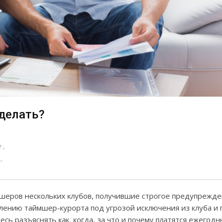
 делать?
e
шеров нескольких клубов, получившие строгое предупрежд
лению таймшер-курорта под угрозой исключения из клуба и 
есь разъяснять как, когда, за что и почему платятся ежегод