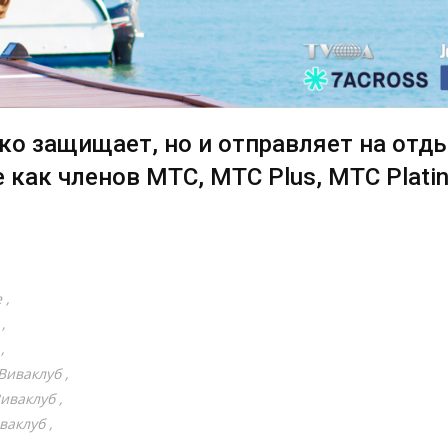
ько защищает, но и отправляет на отд
е как членов MTC, MTC Plus, MTC Plati
e
Виваклуб
иваклуб
ваклуб