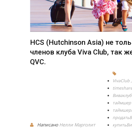
HCS (Hutchinson Asia) не тол
членов клуба Viva Club, так ж
QVC.
VivaClub
timeshar
Виваклуб
таймшер
таймшер
продатьВ
Написано
Нелли Марголит
купитьВи