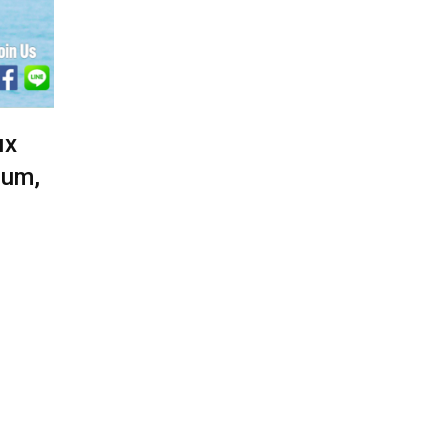
ых
num,