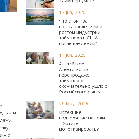
Таймшер умер?
17 Jun, 2026
Что стоит за
восстановлением и
ростом индустрии
таймшера в США
после пандемии?
11 Jun, 2026
Английское
Агентство по
перепродаже
таймшеров
окончательно ушло с
Российского рынка
26 May, 2026
к
Истёкшие
, так и
подарочные недели
одажи.
– Хотите
елку,
монетизировать?
очь с