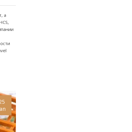
, а
HCS,
мпании
ности
vel
25
Jan