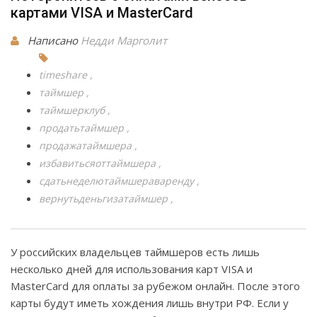
картами VISA и MasterCard
Написано
Недди Марголит
timeshare
таймшер
таймшерклуб
продатьтаймшер
продажатаймшера
избавитьсяоттаймшера
сдатьнеделютаймшераваренду
вернутьденьгизатаймшер
У российских владельцев таймшеров есть лишь
несколько дней для использования карт VISA и
MasterCard для оплаты за рубежом онлайн. После этого
карты будут иметь хождения лишь внутри РФ. Если у