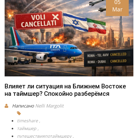
05
Mar
Влияет ли ситуация на Ближнем Востоке
на таймшер? Спокойно разберёмся
Написано
Nelli Margolit
timeshare
таймшер
путешествияпотаймшеру