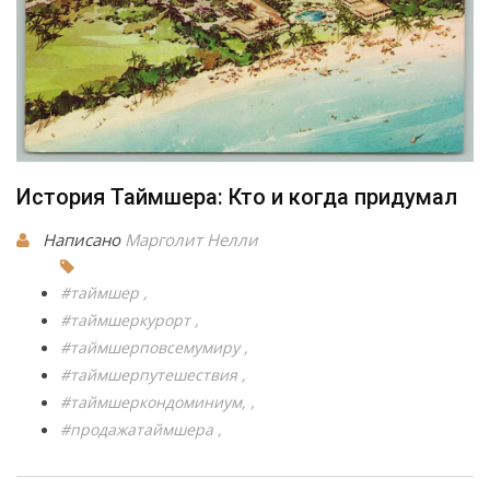
История Таймшера: Кто и когда придумал
Написано
Марголит Нелли
#таймшер
#таймшеркурорт
#таймшерповсемумиру
#таймшерпутешествия
#таймшеркондоминиум,
#продажатаймшера