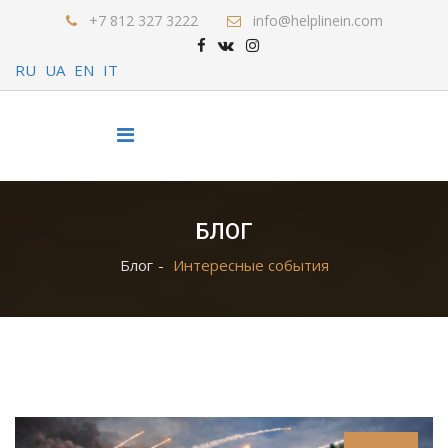
+7 812 327 3222
info@helplinein.com
RU
UA
EN
IT
БЛОГ
Блог
Интересные события