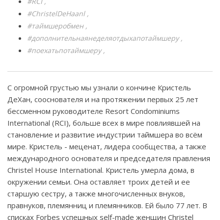
#RCI
#ChristelDeHaanl
#таймшеробмен
#дополнительнаянеделяотдыхапотаймшеру
#поехатьпотаймшеру
С огромной грустью мы узнали о кончине Кристель
ДеХан, сооснователя и на протяжении первых 25 лет
бессменном руководителе Resort Condominiums
International (RCI), больше всех в мире повлиявшей на
становление и развитие индустрии таймшера во всём
мире. Кристель - меценат, лидера сообщества, а также
международного основателя и председателя правления
Christel House International. Кристель умерла дома, в
окружении семьи. Она оставляет троих детей и ее
старшую сестру, а также многочисленных внуков,
правнуков, племянниц и племянников. Ей было 77 лет. В
списках Forbes успешных self-made женщин Christel