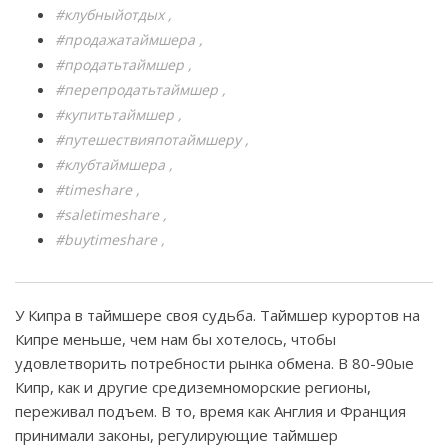
#клубныйотдых
#продажатаймшера
#продатьтаймшер
#перепродатьтаймшер
#купитьтаймшер
#путешествияпотаймшеру
#клубтаймшера
#timeshare
#saletimeshare
#buytimeshare
У Кипра в таймшере своя судьба. Таймшер курортов на
Кипре меньше, чем нам бы хотелось, чтобы
удовлетворить потребности рынка обмена. В 80-90ые
Кипр, как и другие средиземноморские регионы,
переживал подъем. В то, время как Англия и Франция
принимали законы, регулирующие таймшер