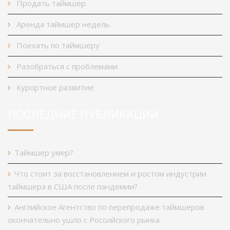
Продать таймшер
Аренда таймшер недель
Поехать по таймшеру
Разобраться с проблемами
Курортное развитие
ПОСЛЕДНИЕ ПУБЛИКАЦИИ
Таймшер умер?
Что стоит за восстановлением и ростом индустрии
таймшера в США после пандемии?
Английское Агентство по перепродаже таймшеров
окончательно ушло с Российского рынка