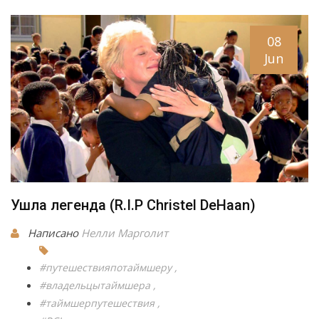
08
Jun
Ушла легенда (R.I.P Christel DeHaan)
Написано
Нелли Марголит
#путешествияпотаймшеру
#владельцытаймшера
#таймшерпутешествия