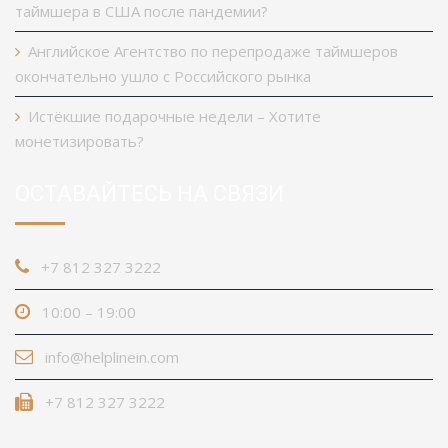
таймшера в США после пандемии?
Английское Агентство по перепродаже таймшеров
окончательно ушло с Российского рынка
Истёкшие подарочные недели – Хотите
монетизировать?
ОСТАВАЙТЕСЬ НА СВЯЗИ
+7 812 327 3222
10:00 – 19:00
info@helplinein.com
+7 812 327 3222