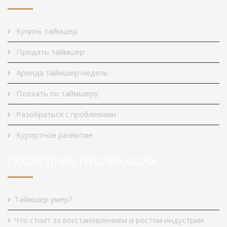
Купить таймшер
Продать таймшер
Аренда таймшер недель
Поехать по таймшеру
Разобраться с проблемами
Курортное развитие
ПОСЛЕДНИЕ ПУБЛИКАЦИИ
Таймшер умер?
Что стоит за восстановлением и ростом индустрии