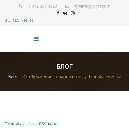
+7 812 327 3222
info@helplinein.com
RU
UA
EN
IT
БЛОГ
Блог
Отображение товаров по тэгу: timeshareresale
Подписаться на RSS-канал