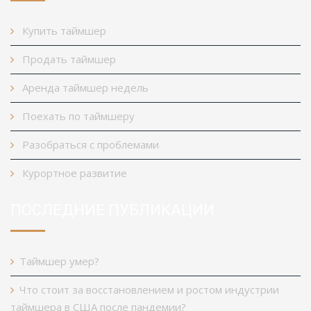
Купить таймшер
Продать таймшер
Аренда таймшер недель
Поехать по таймшеру
Разобраться с проблемами
Курортное развитие
ПОСЛЕДНИЕ ПУБЛИКАЦИИ
Таймшер умер?
Что стоит за восстановлением и ростом индустрии
таймшера в США после пандемии?