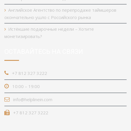
Английское Агентство по перепродаже таймшеров
окончательно ушло с Российского рынка
Истёкшие подарочные недели – Хотите
монетизировать?
ОСТАВАЙТЕСЬ НА СВЯЗИ
+7 812 327 3222
10:00 – 19:00
info@helplinein.com
+7 812 327 3222