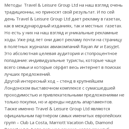
Методы Travel & Leisure Group
Ltd
на наш взгляд очень
традиционны, но приносят свой результат. И по сей
день Travel & Leisure Group
Ltd
дает рекламу в газетах,
как в международный изданиях, так и местных газетах.
Но есть у них на наш взгляд и уникальные рекламные
ходы. Уже ряд лет они дают рекламу почти на страницу
в полётных журналах авиакомпаний Rayan Air и EasyJet.
Это абсолютная целевая аудитория и стопроцентное
попадание: индивидуальные туристы, которые чаще
всего семьи и которые сёрфят весь интернет в поисках
лучших предложений.
Другой интересный ход – стенд в крупнейшем
Лондонском выставочном комплексе с сумасшедшей
проходимостью и привлекательными предложениями не
только покупки, но и аренды недель апартаментов.
Также именно Travel & Leisure Group
Ltd
являются
официальным партнёром самых именитых европейских
групп –
Club
La
Costa
,
Marriott
Vacation
Club
,
Diamond