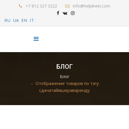
+7 812 327 3222
info@helplinein.com
RU
UA
EN
IT
БЛОГ
Блог
Отображение товаров по тэгу:
сдачатаймшераваренду