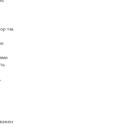
я.
пор так
е.
ами.
ить
,
 важен