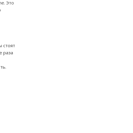
ne
. Это
о
ы стоят
е раза
ть.