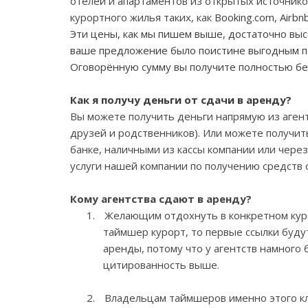
отелей и апартаментов из открытых источнико
курортного жилья
таких, как
Booking.com,
Airbn
Эти цены, как мы пишем выше, достаточно выс
ваше предложение было поистине выгодным п
Оговорённую сумму вы получите полностью без
Как я получу деньги от сдачи в аренду?
Вы можете получить деньги напрямую из агент
друзей и родственников). Или можете получить
банке, наличными из кассы компании или чер
услуги нашей компании по получению средств о
Кому агентства сдают в аренду?
1.
Желающим отдохнуть в конкретном куро
таймшер курорт, то первые ссылки буд
аренды, потому что у агентств намного 
цитированность выше.
2.
Владельцам таймшеров именно этого кл