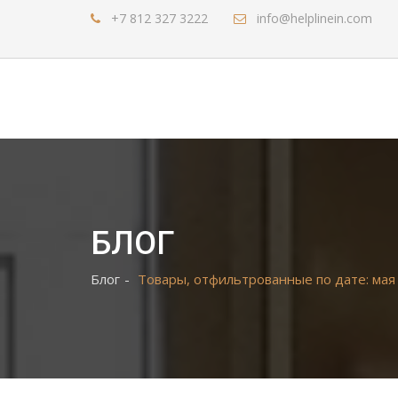
+7 812 327 3222
info@helplinein.com
БЛОГ
Блог
Товары, отфильтрованные по дате: мая