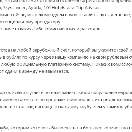
в, на сайтах самих отелей и особенно агрегаторов по брони
b
,
Skyscanner
,
Agoda
, 101
Hotels
или Trip Advisor.
окие сейчас, мы рекомендуем вам выставлять чуть дешевле,
отенциальному арендатору.
 вычета каких-либо комиссионных и расходов.
ства на любой зарубежный счёт, который вы укажите (свой 
 в рублях по курсу через нашу компанию на свой рублёвый с
ез любую официальную платёжную систему. Никаких комиссио
т сдачи в аренду не взымается.
рте. Если загуглить по называнию любой популярные европ
ут именно агентств по продаже таймшеров с их предложения
больше страниц посвящено каждому клубу, чем у самих клубо
уба, которым хотелось бы поехать на большее количество н