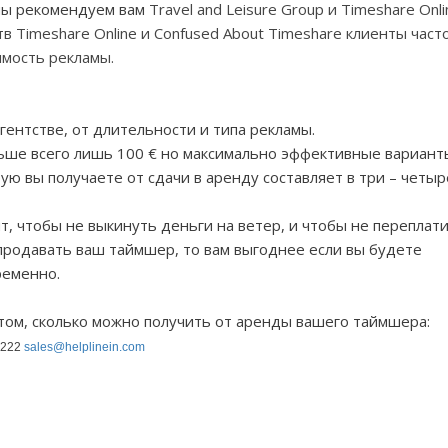
 мы рекомендуем вам
Travel
and
Leisure
Group
и
Timeshare
Onli
ств
Timeshare
Online
и
Confused
About
Timeshare
клиенты част
имость рекламы.
гентстве, от длительности и типа рекламы.
ьше всего лишь 100 € но максимально эффективные вариант
ую вы получаете от сдачи в аренду составляет в три – четыр
 чтобы не выкинуть деньги на ветер, и чтобы не переплати
продавать ваш таймшер, то вам выгоднее если вы будете
ременно.
том, сколько можно получить от аренды вашего таймшера:
3222
sales@helplinein.com