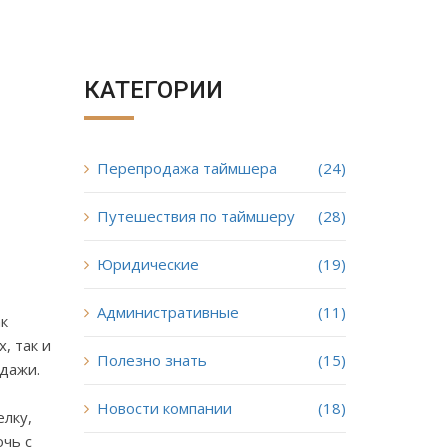
КАТЕГОРИИ
Перепродажа таймшера
(24)
Путешествия по таймшеру
(28)
Юридические
(19)
Административные
(11)
к
, так и
Полезно знать
(15)
одажи.
Новости компании
(18)
елку,
очь с