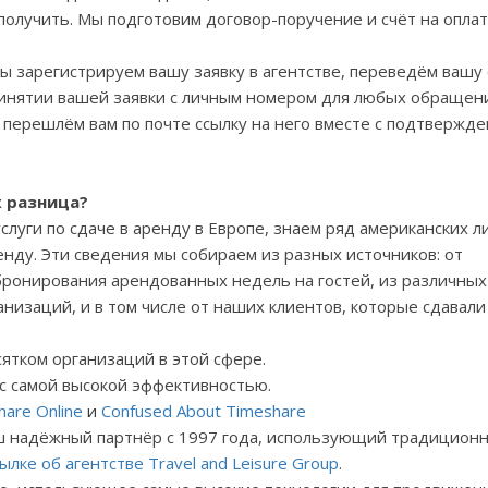
получить. Мы подготовим договор-поручение и счёт на оплат
 мы зарегистрируем вашу заявку в агентстве, переведём вашу
ринятии вашей заявки с личным номером для любых обращен
перешлём вам по почте ссылку на него вместе с подтвержде
х разница?
слуги по сдаче в аренду в Европе, знаем ряд американских 
ренду. Эти сведения мы собираем из разных источников: от
бронирования арендованных недель на гостей, из различных
низаций, и в том числе от наших клиентов, которые сдавали
сятком организаций в этой сфере.
 с самой высокой эффективностью.
hare Online
и
Confused About Timeshare
аш надёжный партнёр с 1997 года, использующий традицион
сылке об агентстве
Travel
and
Leisure
Group
.