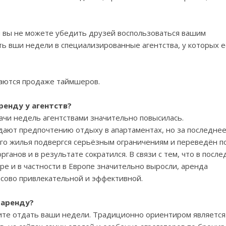
и вы не можете убедить друзей воспользоваться вашим
ь вши недели в специализированные агентства, у которых е
маются продаже таймшеров.
ренду у агентств?
ачи недель агентствами значительно повысилась.
отдают предпочтению отдыху в апартаментах, но за последне
ого жилья подвергся серьёзным ограничениям и переведён п
анов и в результате сократился. В связи с тем, что в после
ре и в частности в Европе значительно выросли, аренда
нсово привлекательной и эффективной.
 аренду?
тите отдать ваши недели. Традиционно ориентиром являетс