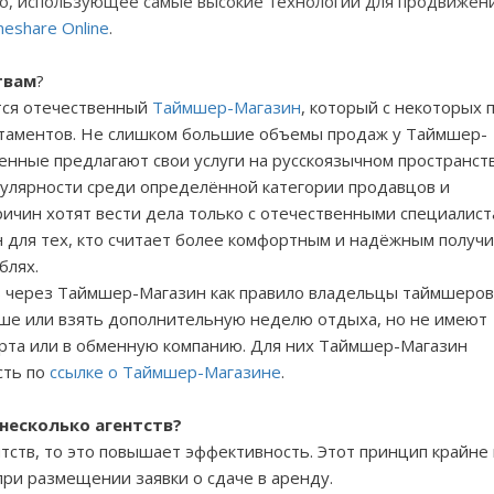
во, использующее самые высокие технологии для продвижени
meshare
Online
.
твам
?
тся отечественный
Таймшер-Магазин
, который с некоторых 
ртаментов. Не слишком большие объемы продаж у Таймшер-
енные предлагают свои услуги на русскоязычном пространств
пулярности среди определённой категории продавцов и
ричин хотят вести дела только с отечественными специалист
 для тех, кто считает более комфортным и надёжным получ
блях.
 через Таймшер-Магазин как правило владельцы таймшеров
ьше или взять дополнительную неделю отдыха, но не имеют
орта или в обменную компанию. Для них Таймшер-Магазин
сть по
ссылке о Таймшер-Магазине
.
несколько агентств?
нтств, то это повышает эффективность. Этот принцип крайне
при размещении заявки о сдаче в аренду.