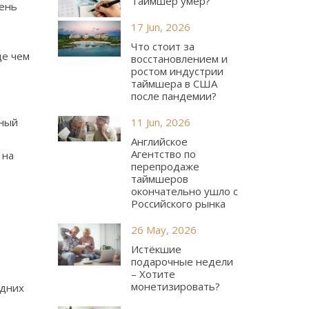
Таймшер умер?
чень
17 Jun, 2026
Что стоит за
де чем
восстановлением и
ростом индустрии
таймшера в США
после пандемии?
иный
11 Jun, 2026
Английское
Агентство по
 на
перепродаже
таймшеров
окончательно ушло с
Российского рынка
26 May, 2026
Истёкшие
подарочные недели
– Хотите
монетизировать?
едних