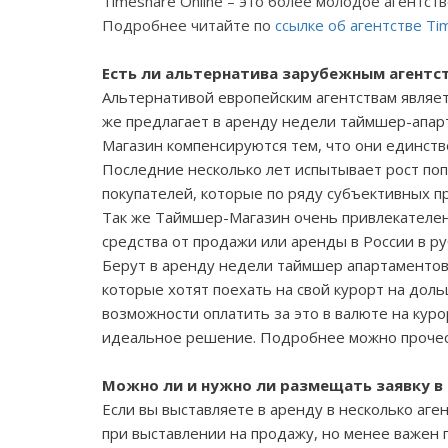
Timeshare
Online
– это более молодое агентст
Подробнее читайте по
ссылке об агентстве
Ti
Есть ли альтернатива зарубежным агентс
Альтернативой европейским агентствам являе
же предлагает в аренду недели таймшер-апа
Магазин компенсируются тем, что они единств
Последние несколько лет испытывает рост по
покупателей, которые по ряду субъективных п
Так же Таймшер-Магазин очень привлекателен
средства от продажи или аренды в России в ру
Берут в аренду недели таймшер апартаментов
которые хотят поехать на свой курорт на дол
возможности оплатить за это в валюте на кур
идеальное решение. Подробнее можно проче
Можно ли и нужно ли размещать заявку в 
Если вы выставляете в аренду в несколько аге
при выставлении на продажу, но менее важен 