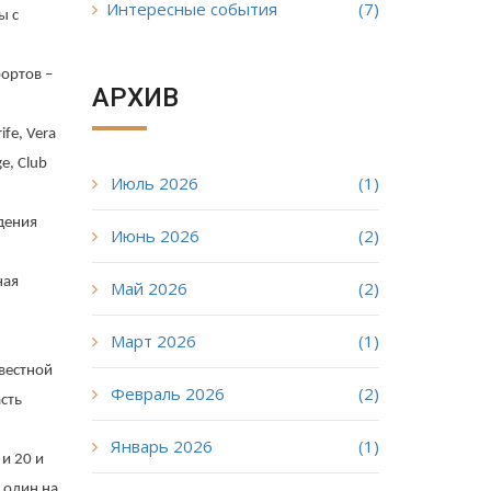
Интересные события
(7)
ы с
ортов –
АРХИВ
ife
,
Vera
ge
,
Club
Июль 2026
(1)
адения
Июнь 2026
(2)
ная
Май 2026
(2)
Март 2026
(1)
звестной
Февраль 2026
(2)
сть
Январь 2026
(1)
и 20 и
 один на