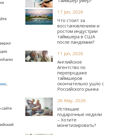
Таймшер умер?
ки
17 Jun, 2026
айте
Что стоит за
восстановлением и
ростом индустрии
таймшера в США
после пандемии?
оверил
ущих
11 Jun, 2026
eshares
Английское
Агентство по
перепродаже
таймшеров
окончательно ушло с
аже
,
Российского рынка
26 May, 2026
Истёкшие
 сайте
подарочные недели
– Хотите
монетизировать?
лийский