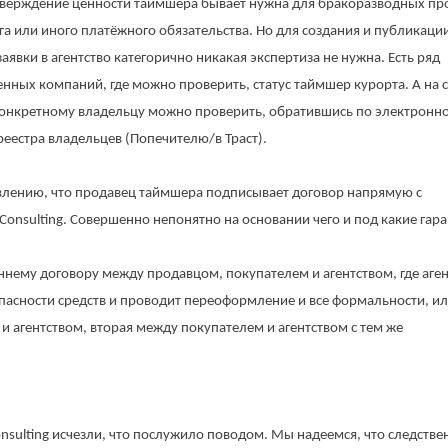
дтверждение ценности таймшера бывает нужна для бракоразводных пр
га или иного платёжного обязательства. Но для создания и публикаци
вки в агентство категорично никакая экспертиза не нужна. Есть ряд
енных компаний, где можно проверить, статус таймшер курорта. А на 
конкретному владельцу можно проверить, обратившись по электронно
естра владельцев (Попечителю/в Траст).
аявлению, что продавец таймшера подписывает договор напрямую с
Consulting
. Совершенно непонятно на основании чего и под какие гар
нему договору между продавцом, покупателем и агентством, где аген
зопасности средств и проводит переоформление и все формальности, и
и агентством, вторая между покупателем и агентством с тем же
nsulting
исчезли, что послужило поводом. Мы надеемся, что следстве