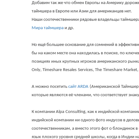
Добавим так же что обмен Европы на Америку дороже
таймшера в Европе или Азии для американцев нет.
Наши соотечественники рядовые владельцы таймшера
Мира таймшера
и др.
Но ещё большее основание для сомнений в эффектив
бы на каком месте она находилась в поиске, по ключе
позициях иных крупных игроков американского рынк
Only
,
Timeshare
Resales
Services
,
The
Timeshare
Market
А можно посетить
сайт
ARDA
(Американской Таймшер 
которые являются её членами, что соответствует знак
К компании
Alpa
Consulting
, как к индийской компани
индийской компании ни одного фото индусов в делов
соотечественникам, а вместо этого фот о блондинок в
язык плохого уровня средней школы, когда в Индии 