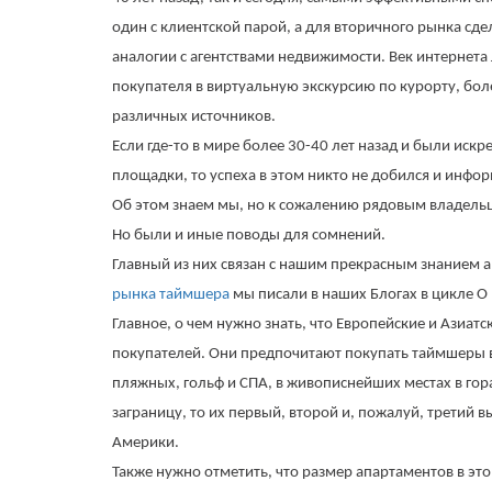
один с клиентской парой, а для вторичного рынка сд
аналогии с агентствами недвижимости. Век интернет
покупателя в виртуальную экскурсию по курорту, б
различных источников.
Если где-то в мире более 30-40 лет назад и были ис
площадки, то успеха в этом никто не добился и инфор
Об этом знаем мы, но к сожалению рядовым владельц
Но были и иные поводы для сомнений.
Главный из них связан с нашим прекрасным знанием
рынка таймшера
мы писали в наших Блогах в цикле О
Главное, о чем нужно знать, что Европейские и Азиа
покупателей. Они предпочитают покупать таймшеры в
пляжных, гольф и СПА, в живописнейших местах в гора
заграницу, то их первый, второй и, пожалуй, третий 
Америки.
Также нужно отметить, что размер апартаментов в э