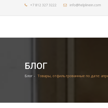
+7 812 327 3222
info@helplinein.com
БЛОГ
Блог
Товары, отфильтрованные по дате: апр