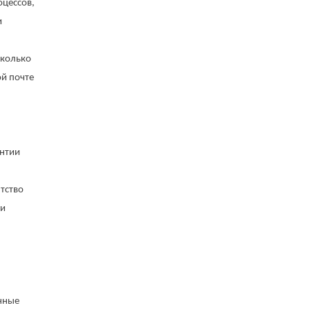
оцессов,
и
сколько
й почте
антии
тство
ли
нные