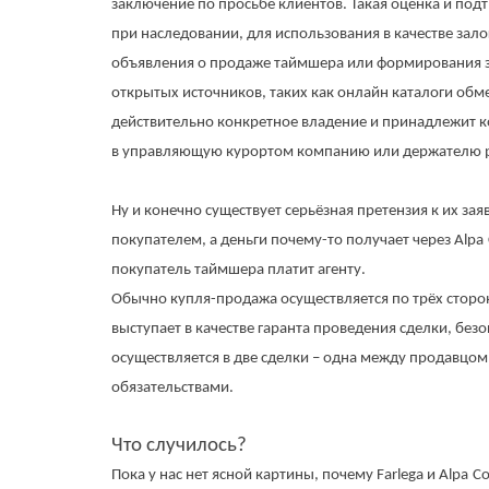
заключение по просьбе клиентов. Такая оценка и по
при наследовании, для использования в качестве зало
объявления о продаже таймшера или формирования зая
открытых источников, таких как онлайн каталоги обм
действительно конкретное владение и принадлежит 
в управляющую курортом компанию или держателю ре
Ну и конечно существует серьёзная претензия к их з
покупателем, а деньги почему-то получает через
Alpa
покупатель таймшера платит агенту.
Обычно купля-продажа осуществляется по трёх сторон
выступает в качестве гаранта проведения сделки, бе
осуществляется в две сделки – одна между продавцом 
обязательствами.
Что случилось?
Пока у нас нет ясной картины, почему Farlega и
Alpa
Co