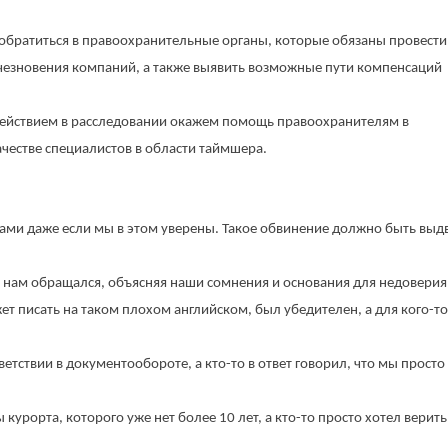
обратиться в правоохранительные органы, которые обязаны провести
счезновения компаний, а также выявить возможные пути компенсаций
одействием в расследовании окажем помощь правоохранителям в
ачестве специалистов в области таймшера.
и даже если мы в этом уверены. Такое обвинение должно быть выд
о к нам обращался, объясняя наши сомнения и основания для недоверия
ет писать на таком плохом английском, был убедителен, а для кого-т
етствии в документообороте, а кто-то в ответ говорил, что мы просто
курорта, которого уже нет более 10 лет, а кто-то просто хотел верить