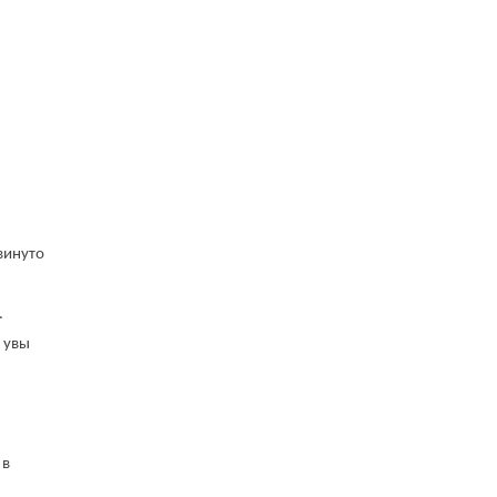
винуто
.
о увы
 в