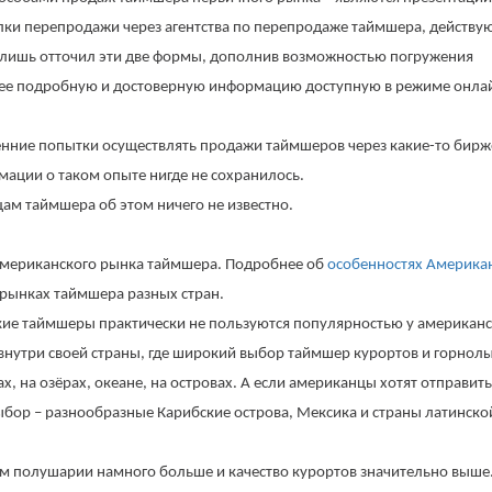
елки перепродажи через агентства по перепродаже таймшера, действу
а лишь отточил эти две формы, дополнив возможностью погружения
олее подробную и достоверную информацию доступную в режиме онла
кренние попытки осуществлять продажи таймшеров через какие-то бир
мации о таком опыте нигде не сохранилось.
ам таймшера об этом ничего не известно.
 американского рынка таймшера. Подробнее об
особенностях Америка
 рынках таймшера разных стран.
тские таймшеры практически не пользуются популярностью у американ
нутри своей страны, где широкий выбор таймшер курортов и горнол
х, на озёрах, океане, на островах. А если американцы хотят отправить
выбор – разнообразные Карибские острова, Мексика и страны латинско
том полушарии намного больше и качество курортов значительно выше