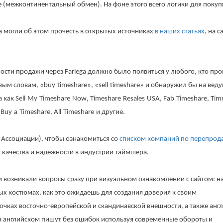
 (межконтинентальный обмен). На фоне этого всего логики для покуп
 могли об этом прочесть в открытых источниках
в наших статьях
, на с
ности продажи через
Farlega должно было появиться у любого, кто пр
вым словам, «
buy
timeshare
», «
sell
timeshare
» и обнаружил бы на вед
а как
Sell
My
Timeshare
Now
,
Timeshare
Resales
USA
,
Fab
Timeshare
,
Tim
,
Buy
a
Timeshare
,
All
Timeshare
и другие.
Ассоциации), чтобы ознакомиться со
списком компаний по перепрод
у качества и надёжности в индустрии таймшера.
и возникали вопросы сразу при визуальном ознакомлении с сайтом: на
ых костюмах, как это ожидаешь для создания доверия к своим
 очках восточно-европейской и скандинавской внешности, а также анг
на английском пишут без ошибок используя современные обороты и