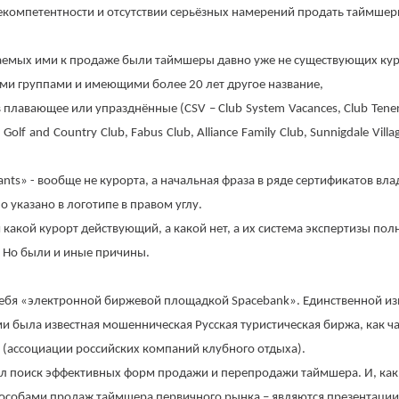
екомпетентности и отсутствии серьёзных намерений продать таймшер
гаемых ими к продаже были таймшеры давно уже не существующих кур
и группами и имеющими более 20 лет другое название,
в плавающее или упразднённые (
CSV
–
Club
System
Vacances
,
Club
Tener
Golf
and
Country
Club
,
Fabus
Club
,
Alliance
Family
Club
,
Sunnigdale
Villa
ants
» - вообще не курорта, а начальная фраза в ряде сертификатов вл
 указано в логотипе в правом углу.
какой курорт действующий, а какой нет, а их система экспертизы пол
. Но были и иные причины.
 себя «электронной биржевой площадкой
Spacebank
». Единственной и
была известная мошенническая Русская туристическая биржа, как ча
(ассоциации российских компаний клубного отдыха).
л поиск эффективных форм продажи и перепродажи таймшера. И, как 
способами продаж таймшера первичного рынка – являются презентации