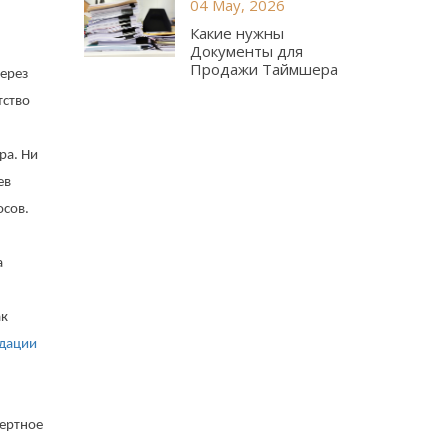
04 May, 2026
Какие нужны
Документы для
Продажи Таймшера
через
тство
ра. Ни
ев
осов.
а
ак
дации
пертное