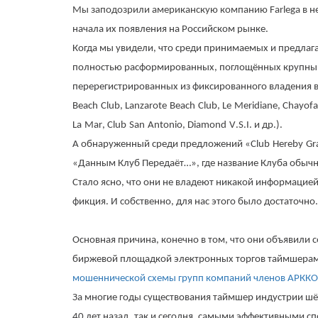
Мы заподозрили американскую компанию
Farlega в
н
начала их появления на Российском рынке.
Когда мы увидели, что среди принимаемых и предла
полностью расформированных, поглощённых крупным
перерегистрированных из фиксированного владения 
Beach
Club
,
Lanzarote
Beach
Club
,
Le
Meridiane
,
Chayofa
La
Mar
,
Club
San
Antonio
,
Diamond
V
.
S
.
I
. и др.).
А обнаруженный среди предложений «
Club
Hereby
Gr
«Данным Клуб Передаёт…», где название Клуба обычно
Стало ясно, что они не владеют никакой информацией 
фикция. И собственно, для нас этого было достаточно
Основная причина, конечно в том, что они объявили
биржевой площадкой электронных торгов таймшерами 
мошеннической схемы групп компаний членов АРККО
За многие годы существования таймшер индустрии шё
40 лет назад, так и сегодня, самыми эффективными 