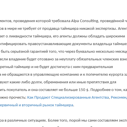
ументов, проведения которой требовала
Alpa
Consulting
, проведённой 
ов в мире не требует от продавца таймшера никакой экспертизы. Аген
вет о ликвидности таймшера, его агенты должны обладать широкими
дентифицировать правоустанавливающие документы владельца таймше
быть серьёзной гарантией того, что через буквально несколько месяц
если владение будет отозвано за неуплату обязательных членских взн
ретный таймшер и не будет достигнута с ним предварительная
тва не обращаются в управляющую компанию и к попечителю курорта з
твуют какие-либо долги, обременения или иные препятствия для
ть покупатель и она составляет не больше 150 $. Подробнее о том, к
ожно прочесть:
Как Продают Специализированные Агентства
,
Рекомен
ервичный и вторичный рынок таймшера
.
 в различных ситуациях. Более того, порой мы сами составляем экс