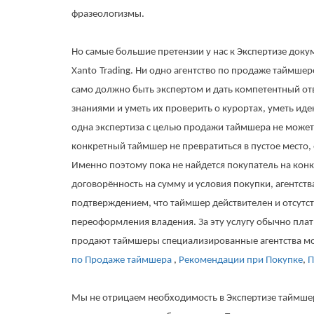
фразеологизмы.
Но самые большие претензии у нас к Экспертизе док
Xanto
Trading
. Ни одно агентство по продаже таймшер
само должно быть экспертом и дать компетентный от
знаниями и уметь их проверить о курортах, уметь и
одна экспертиза с целью продажи таймшера не может 
конкретный таймшер не превратиться в пустое место, 
Именно поэтому пока не найдется покупатель на конк
договорённость на сумму и условия покупки, агентс
подтверждением, что таймшер действителен и отсутс
переоформления владения. За эту услугу обычно плати
продают таймшеры специализированные агентства м
по Продаже таймшера
,
Рекомендации при Покупке
,
П
Мы не отрицаем необходимость в Экспертизе таймшера