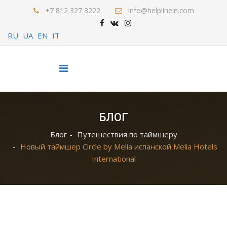
+7 812 327 3222
info@helplinein.com
RU
UA
EN
IT
БЛОГ
Блог
Путешествия по таймшеру
Новый таймшер Circle by Melia испанской Melia Hotels
International