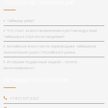
ПОСЛЕДНИЕ ПУБЛИКАЦИИ
Таймшер умер?
Что стоит за восстановлением и ростом индустрии
таймшера в США после пандемии?
Английское Агентство по перепродаже таймшеров
окончательно ушло с Российского рынка
Истёкшие подарочные недели – Хотите
монетизировать?
ОСТАВАЙТЕСЬ НА СВЯЗИ
+7 812 327 3222