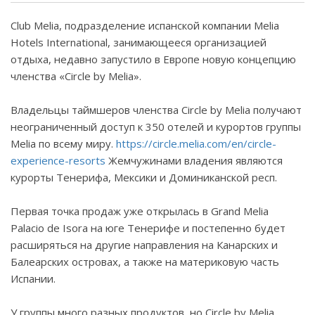
Club
Melia
, подразделение испанской компании
Melia
Hotels
International
, занимающееся организацией
отдыха, недавно запустило в Европе новую концепцию
членства «
Circle
by
Melia
».
Владельцы таймшеров членства
Circle
by
Melia
получают
неограниченный доступ к 350 отелей и курортов группы
Melia
по всему миру.
https://circle.melia.com/en/circle-
experience-resorts
Жемчужинами владения являются
курорты Тенерифа, Мексики и Доминиканской респ.
Первая точка продаж уже открылась в
Grand
Melia
Palacio
de
Isora
на юге Тенерифе и постепенно будет
расширяться на другие направления на Канарских и
Балеарских островах, а также на материковую часть
Испании.
У группы много разных продуктов, но
Circle
by
Melia