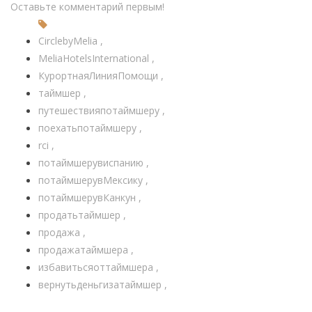
Оставьте комментарий первым!
CirclebyMelia
MeliaHotelsInternational
КурортнаяЛинияПомощи
таймшер
путешествияпотаймшеру
поехатьпотаймшеру
rci
потаймшерувиспанию
потаймшерувМексику
потаймшерувКанкун
продатьтаймшер
продажа
продажатаймшера
избавитьсяоттаймшера
вернутьденьгизатаймшер