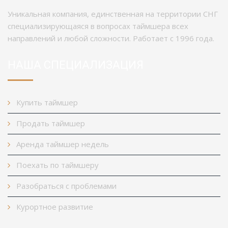
Уникальная компания, единственная на территории СНГ
специализирующаяся в вопросах таймшера всех
направлений и любой сложности. Работает с 1996 года.
НАША СПЕЦИАЛИЗАЦИЯ
Купить таймшер
Продать таймшер
Аренда таймшер недель
Поехать по таймшеру
Разобраться с проблемами
Курортное развитие