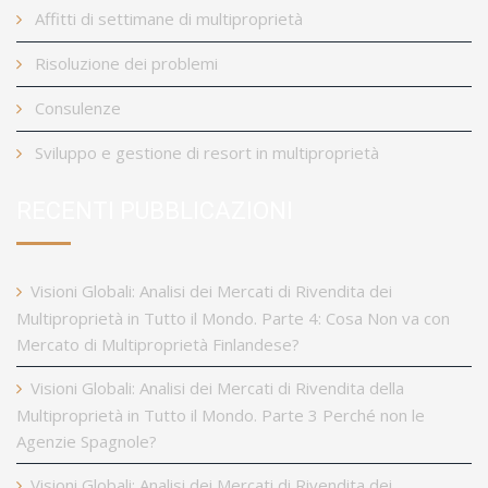
Affitti di settimane di multiproprietà
Risoluzione dei problemi
Consulenze
Sviluppo e gestione di resort in multiproprietà
RECENTI PUBBLICAZIONI
Visioni Globali: Analisi dei Mercati di Rivendita dei
Multiproprietà in Tutto il Mondo. Parte 4: Cosa Non va con
Mercato di Multiproprietà Finlandese?
Visioni Globali: Analisi dei Mercati di Rivendita della
Multiproprietà in Tutto il Mondo. Parte 3 Perché non le
Agenzie Spagnole?
Visioni Globali: Analisi dei Mercati di Rivendita dei