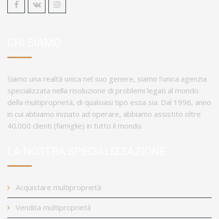
CHI SIAMO
Siamo una realtà unica nel suo genere, siamo l'unica agenzia
specializzata nella risoluzione di problemi legati al mondo
della multiproprietà, di qualsiasi tipo essa sia. Dal 1996, anno
in cui abbiamo iniziato ad operare, abbiamo assistito oltre
40.000 clienti (famiglie) in tutto il mondo.
LA NOSTRA SPECIALIZZAZIONE
Acquistare multiproprietà
Vendita multiproprietà