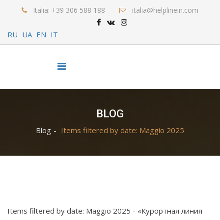
Italia: +39 306 588 188
italia@helplinein.com
RU
UA
EN
IT
BLOG
Blog
Items filtered by date: Maggio 2025
Items filtered by date: Maggio 2025 - «Курортная линия