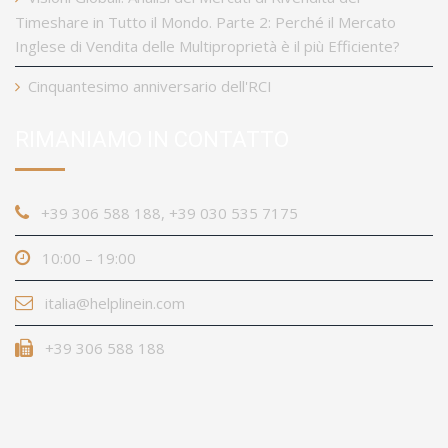
Timeshare in Tutto il Mondo. Parte 2: Perché il Mercato
Inglese di Vendita delle Multiproprietà è il più Efficiente?
Cinquantesimo anniversario dell'RCI
RIMANIAMO IN CONTATTO
+39 306 588 188, +39 030 535 7175
10:00 – 19:00
italia@helplinein.com
+39 306 588 188