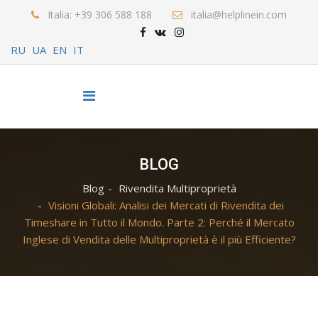
Italia: +39 306 588 188
italia@helplinein.com
RU
UA
EN
IT
BLOG
Blog
Rivendita Multiproprietà
Visioni Globali: Analisi dei Mercati di Rivendita dei
Timeshare in Tutto il Mondo. Parte 2: Perché il Mercato
Inglese di Vendita delle Multiproprietà è il più Efficiente?