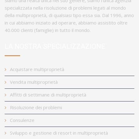
Siamo una realtà unica nel suo genere, siamo l'unica agenzia
specializzata nella risoluzione di problemi legati al mondo
della multiproprietà, di qualsiasi tipo essa sia. Dal 1996, anno
in cui abbiamo iniziato ad operare, abbiamo assistito oltre
40.000 clienti (famiglie) in tutto il mondo.
LA NOSTRA SPECIALIZZAZIONE
Acquistare multiproprietà
Vendita multiproprietà
Affitti di settimane di multiproprietà
Risoluzione dei problemi
Consulenze
Sviluppo e gestione di resort in multiproprietà