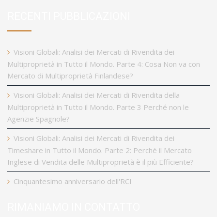
RECENTI PUBBLICAZIONI
Visioni Globali: Analisi dei Mercati di Rivendita dei
Multiproprietà in Tutto il Mondo. Parte 4: Cosa Non va con
Mercato di Multiproprietà Finlandese?
Visioni Globali: Analisi dei Mercati di Rivendita della
Multiproprietà in Tutto il Mondo. Parte 3 Perché non le
Agenzie Spagnole?
Visioni Globali: Analisi dei Mercati di Rivendita dei
Timeshare in Tutto il Mondo. Parte 2: Perché il Mercato
Inglese di Vendita delle Multiproprietà è il più Efficiente?
Cinquantesimo anniversario dell'RCI
RIMANIAMO IN CONTATTO