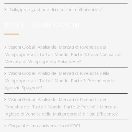
Sviluppo e gestione di resort in multiproprietà
RECENTI PUBBLICAZIONI
Visioni Globali: Analisi dei Mercati di Rivendita dei
Multiproprietà in Tutto il Mondo. Parte 4: Cosa Non va con
Mercato di Multiproprietà Finlandese?
Visioni Globali: Analisi dei Mercati di Rivendita della
Multiproprietà in Tutto il Mondo. Parte 3 Perché non le
Agenzie Spagnole?
Visioni Globali: Analisi dei Mercati di Rivendita dei
Timeshare in Tutto il Mondo. Parte 2: Perché il Mercato
Inglese di Vendita delle Multiproprietà è il più Efficiente?
Cinquantesimo anniversario dell'RCI