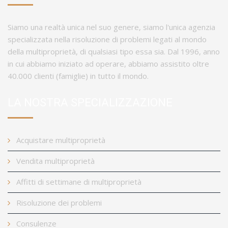
Siamo una realtà unica nel suo genere, siamo l'unica agenzia
specializzata nella risoluzione di problemi legati al mondo
della multiproprietà, di qualsiasi tipo essa sia. Dal 1996, anno
in cui abbiamo iniziato ad operare, abbiamo assistito oltre
40.000 clienti (famiglie) in tutto il mondo.
LA NOSTRA SPECIALIZZAZIONE
Acquistare multiproprietà
Vendita multiproprietà
Affitti di settimane di multiproprietà
Risoluzione dei problemi
Consulenze