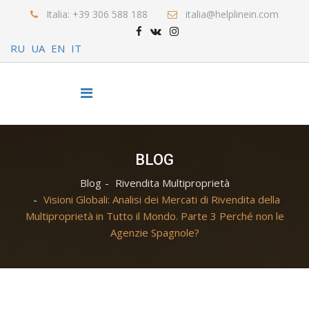
Italia: +39 306 588 188
italia@helplinein.com
RU
UA
EN
IT
BLOG
Blog
Rivendita Multiproprietà
Visioni Globali: Analisi dei Mercati di Rivendita della
Multiproprietà in Tutto il Mondo. Parte 3 Perché non le
Agenzie Spagnole?