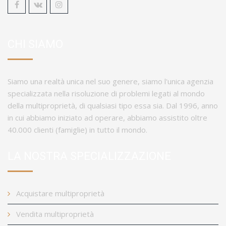
CHI SIAMO
Siamo una realtà unica nel suo genere, siamo l'unica agenzia
specializzata nella risoluzione di problemi legati al mondo
della multiproprietà, di qualsiasi tipo essa sia. Dal 1996, anno
in cui abbiamo iniziato ad operare, abbiamo assistito oltre
40.000 clienti (famiglie) in tutto il mondo.
LA NOSTRA SPECIALIZZAZIONE
Acquistare multiproprietà
Vendita multiproprietà