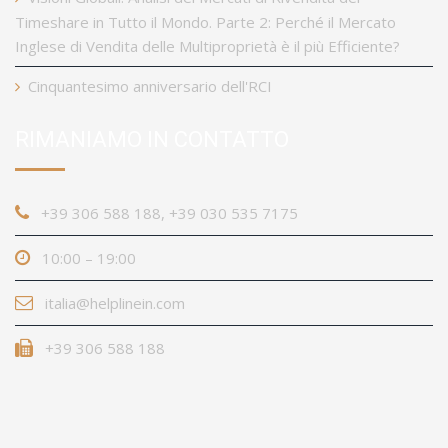
Timeshare in Tutto il Mondo. Parte 2: Perché il Mercato
Inglese di Vendita delle Multiproprietà è il più Efficiente?
Cinquantesimo anniversario dell'RCI
RIMANIAMO IN CONTATTO
+39 306 588 188, +39 030 535 7175
10:00 – 19:00
italia@helplinein.com
+39 306 588 188