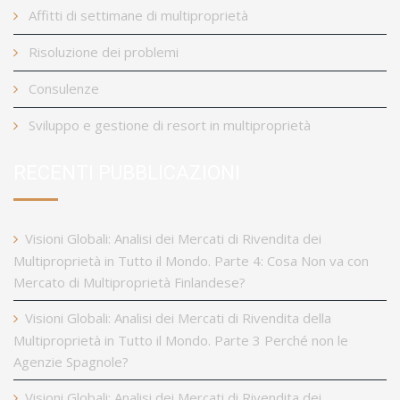
Affitti di settimane di multiproprietà
Risoluzione dei problemi
Consulenze
Sviluppo e gestione di resort in multiproprietà
RECENTI PUBBLICAZIONI
Visioni Globali: Analisi dei Mercati di Rivendita dei
Multiproprietà in Tutto il Mondo. Parte 4: Cosa Non va con
Mercato di Multiproprietà Finlandese?
Visioni Globali: Analisi dei Mercati di Rivendita della
Multiproprietà in Tutto il Mondo. Parte 3 Perché non le
Agenzie Spagnole?
Visioni Globali: Analisi dei Mercati di Rivendita dei