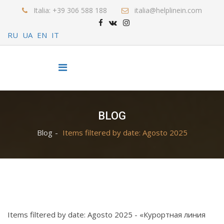
Italia: +39 306 588 188
italia@helplinein.com
RU
UA
EN
IT
BLOG
Blog
Items filtered by date: Agosto 2025
Items filtered by date: Agosto 2025 - «Курортная линия