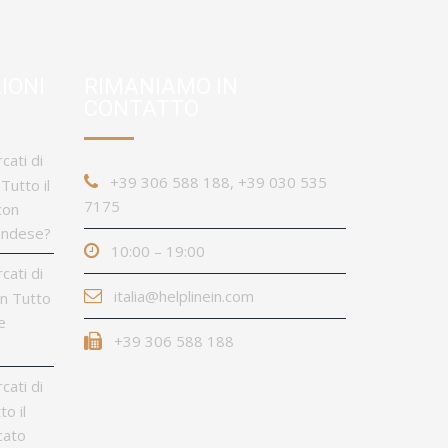
IONI
RIMANIAMO IN
CONTATTO
rcati di
+39 306 588 188, +39 030 535
Tutto il
7175
con
landese?
10:00 – 19:00
rcati di
italia@helplinein.com
in Tutto
e
+39 306 588 188
rcati di
o il
cato