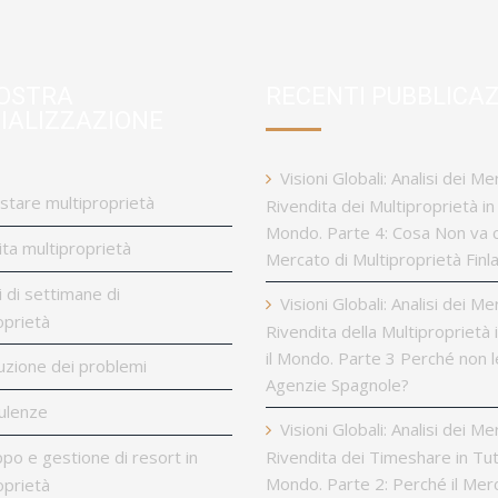
OSTRA
RECENTI PUBBLICAZ
IALIZZAZIONE
Visioni Globali: Analisi dei Me
stare multiproprietà
Rivendita dei Multiproprietà in 
Mondo. Parte 4: Cosa Non va 
ta multiproprietà
Mercato di Multiproprietà Fin
i di settimane di
Visioni Globali: Analisi dei Me
oprietà
Rivendita della Multiproprietà 
il Mondo. Parte 3 Perché non l
uzione dei problemi
Agenzie Spagnole?
ulenze
Visioni Globali: Analisi dei Me
ppo e gestione di resort in
Rivendita dei Timeshare in Tutt
Mondo. Parte 2: Perché il Mer
oprietà