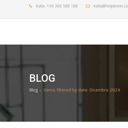
Italia: +39 306 588 188
italia@helplinein.
BLOG
Blog
Items filtered by date: Dicembre 2024