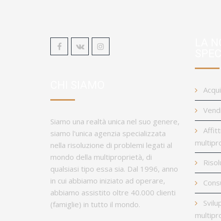
LA N
SPEC
CHI SIAMO
Acqui
Vendi
Siamo una realtà unica nel suo genere,
Affitt
siamo l'unica agenzia specializzata
multipr
nella risoluzione di problemi legati al
mondo della multiproprietà, di
Risol
qualsiasi tipo essa sia. Dal 1996, anno
in cui abbiamo iniziato ad operare,
Cons
abbiamo assistito oltre 40.000 clienti
Svilu
(famiglie) in tutto il mondo.
multipr