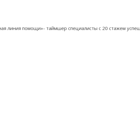
ортная линия помощи»- таймшер специалисты с 20 стажем успе